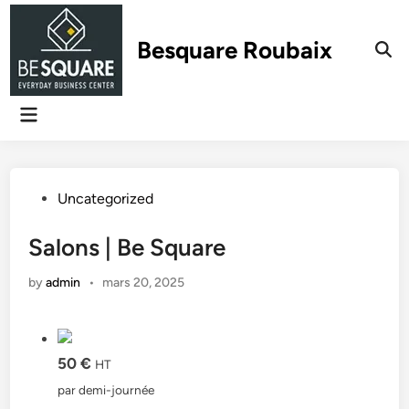
Skip
to
Besquare Roubaix
content
Main
Menu
Posted
Uncategorized
in
Salons | Be Square
by
admin
•
mars 20, 2025
50 €
HT
par demi-journée