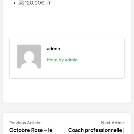
120,00€
HT
admin
More by admin
Navigation
Previous
Nex
Previous Article
Next Article
article:
artic
Octobre Rose – le
Coach professionnelle |
de