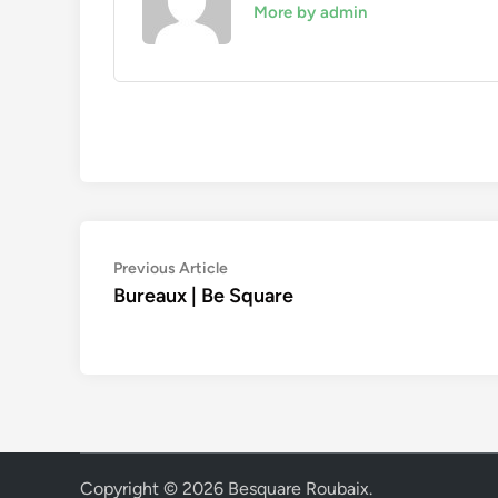
More by admin
Navigation
Previous
Previous Article
article:
Bureaux | Be Square
de
l’article
Copyright © 2026
Besquare Roubaix
.