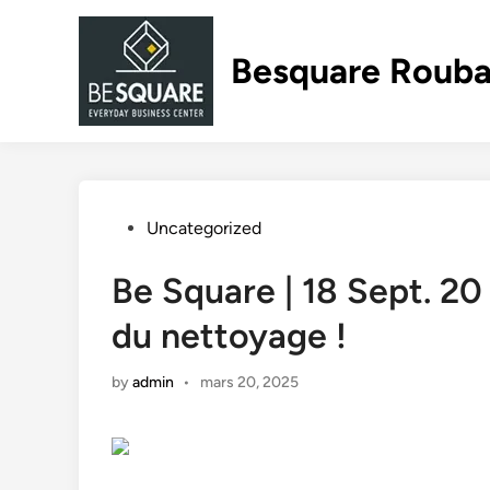
Skip
to
Besquare Rouba
content
Posted
Uncategorized
in
Be Square | 18 Sept. 20
du nettoyage !
by
admin
•
mars 20, 2025