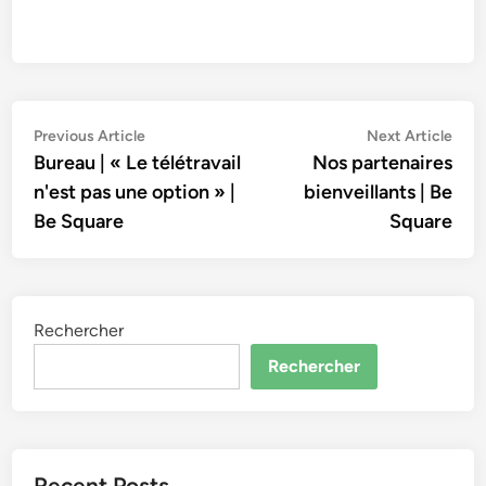
Navigation
Previous
Nex
Previous Article
Next Article
article:
artic
Bureau | « Le télétravail
Nos partenaires
de
n'est pas une option » |
bienveillants | Be
l’article
Be Square
Square
Rechercher
Rechercher
Recent Posts