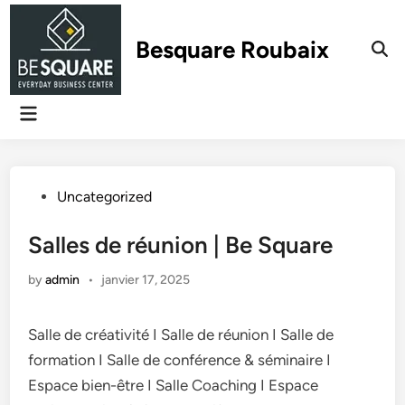
Skip
to
Besquare Roubaix
content
Main
Menu
Posted
Uncategorized
in
Salles de réunion | Be Square
by
admin
•
janvier 17, 2025
Salle de créativité I Salle de réunion I Salle de
formation I Salle de conférence & séminaire I
Espace bien-être I Salle Coaching I Espace