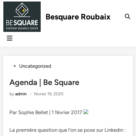
Skip
to
Besquare Roubaix
content
Main
Menu
Posted
Uncategorized
in
Agenda | Be Square
by
admin
•
février 19, 2025
Par Sophie Bellet | 1 février 2017
La première question que l’on se pose sur Linkedin :