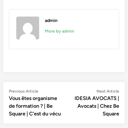
admin
More by admin
Navigation
Previous
Nex
Previous Article
Next Article
article:
artic
Vous êtes organisme
IDESIA AVOCATS |
de
de formation ? | Be
Avocats | Chez Be
l’article
Square | C'est du vécu
Square